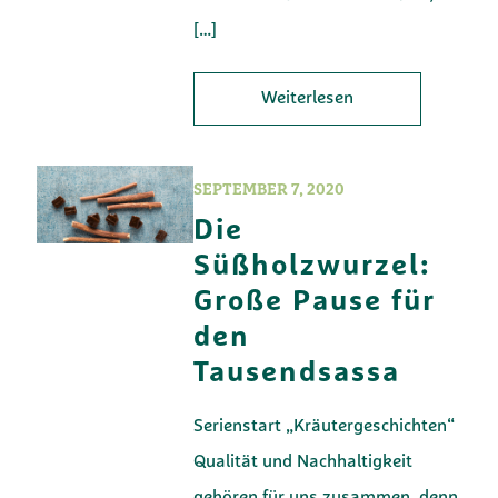
[…]
Weiterlesen
SEPTEMBER 7, 2020
Die
Süßholzwurzel:
Große Pause für
den
Tausendsassa
Serienstart „Kräutergeschichten“
Qualität und Nachhaltigkeit
gehören für uns zusammen, denn