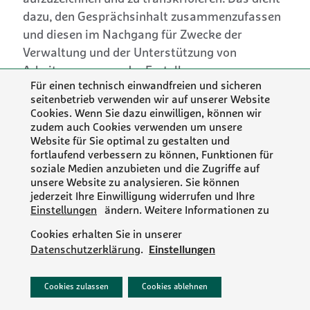
dazu, den Gesprächsinhalt zusammenzufassen
und diesen im Nachgang für Zwecke der
Verwaltung und der Unterstützung von
Arbeitsprozessen, der Erstellung von
Für einen technisch einwandfreien und sicheren
Besprechungsprotokollen, zum Transfer von
seitenbetrieb verwenden wir auf unserer Website
Informationen an Personen, die an der
Cookies. Wenn Sie dazu einwilligen, können wir
Teilnahme verhindert sind, sowie der weiteren
zudem auch Cookies verwenden um unsere
Website für Sie optimal zu gestalten und
Durchführung der Geschäftsbeziehung zu
fortlaufend verbessern zu können, Funktionen für
verwenden.
soziale Medien anzubieten und die Zugriffe auf
unsere Website zu analysieren. Sie können
Sie werden in der Einladung zu dem jeweiligen
jederzeit Ihre Einwilligung widerrufen und Ihre
Meeting nach Ihrer Bereitschaft gefragt einer
Einstellungen
ändern. Weitere Informationen zu
Aufzeichnung zuzustimmen und können dies,
Cookies erhalten Sie in unserer
wenn Sie damit einverstanden sind,
Einstellungen
Datenschutzerklärung
.
unmittelbar vor Beginn des Meetings tun. Eine
Aufzeichnung erfolgt nur wenn und solange alle
Cookies zulassen
Cookies ablehnen
Teilnehmenden damit einverstanden sind.