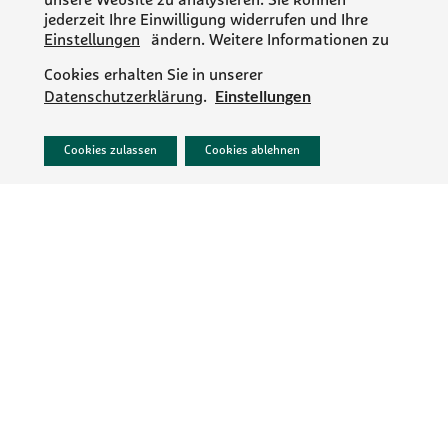
unsere Website zu analysieren. Sie können
jederzeit Ihre Einwilligung widerrufen und Ihre
Einstellungen
ändern. Weitere Informationen zu
Cookies erhalten Sie in unserer
Einstellungen
Datenschutzerklärung
.
PR/NEWS
Cookies zulassen
Cookies ablehnen
IMPRESSUM
DATENSCHUTZ
AGB
KONTAKT
KARRIERE
Folgen Sie MartinBauer