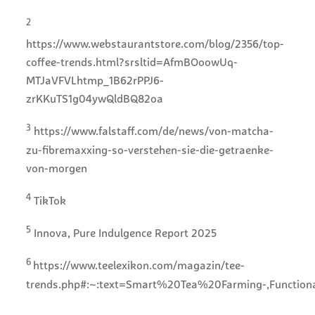
2
https://www.webstaurantstore.com/blog/2356/top-
coffee-trends.html?srsltid=AfmBOoowUq-
MTJaVFVLhtmp_1B62rPPJ6-
zrKKuTS1g04ywQldBQ82oa
3
https://www.falstaff.com/de/news/von-matcha-
zu-fibremaxxing-so-verstehen-sie-die-getraenke-
von-morgen
4
TikTok
5
Innova, Pure Indulgence Report 2025
6
https://www.teelexikon.com/magazin/tee-
trends.php#:~:text=Smart%20Tea%20Farming-,Functi