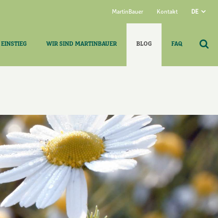
MartinBauer
Kontakt
DE
 EINSTIEG
WIR SIND MARTINBAUER
BLOG
FAQ