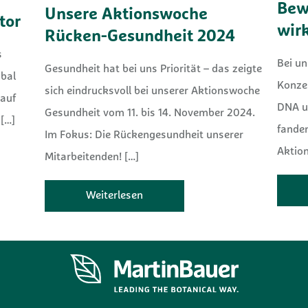
Bew
Unsere Aktionswoche
ctor
wir
Rücken-Gesundheit 2024
s
Bei un
Gesundheit hat bei uns Priorität – das zeigte
obal
Konzep
sich eindrucksvoll bei unserer Aktionswoche
kauf
DNA u
Gesundheit vom 11. bis 14. November 2024.
[…]
fanden
Im Fokus: Die Rückengesundheit unserer
Aktio
Mitarbeitenden!
[…]
Weiterlesen